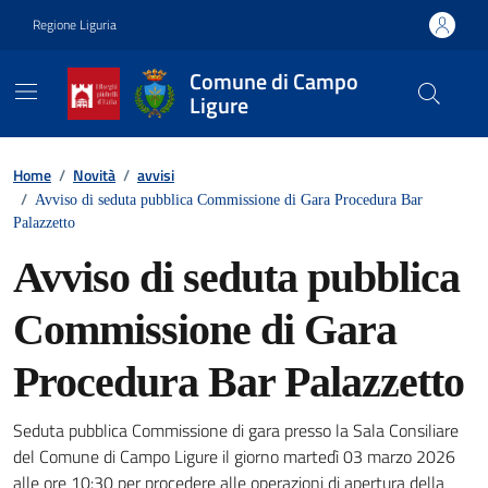
Vai ai contenuti
Vai al footer
Regione Liguria
Comune di Campo
Ligure
Contenuti in evidenza
Home
/
Novità
/
avvisi
/
Avviso di seduta pubblica Commissione di Gara Procedura Bar
Palazzetto
Avviso di seduta pubblica
Commissione di Gara
Procedura Bar Palazzetto
Seduta pubblica Commissione di gara presso la Sala Consiliare
Dettagli della notizia
del Comune di Campo Ligure il giorno martedì 03 marzo 2026
alle ore 10:30 per procedere alle operazioni di apertura della