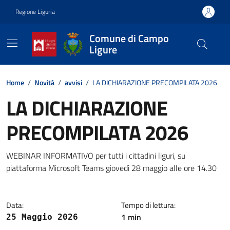
Vai ai contenuti
Vai al footer
Regione Liguria
Comune di Campo
Ligure
Contenuti in evidenza
Home
/
Novità
/
avvisi
/
LA DICHIARAZIONE PRECOMPILATA 2026
LA DICHIARAZIONE
PRECOMPILATA 2026
Dettagli della notizia
WEBINAR INFORMATIVO per tutti i cittadini liguri, su
piattaforma Microsoft Teams giovedì 28 maggio alle ore 14.30
Data:
Tempo di lettura:
1 min
25 Maggio 2026