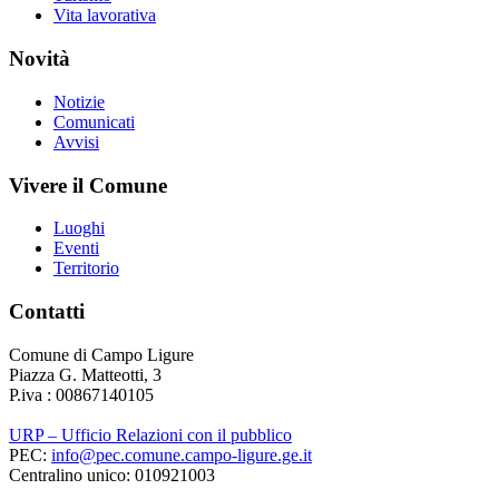
Vita lavorativa
Novità
Notizie
Comunicati
Avvisi
Vivere il Comune
Luoghi
Eventi
Territorio
Contatti
Comune di Campo Ligure
Piazza G. Matteotti, 3
P.iva : 00867140105
URP – Ufficio Relazioni con il pubblico
PEC:
info@pec.comune.campo-ligure.ge.it
Centralino unico: 010921003