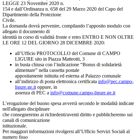
LEGGE 23 Novembre 2020 n.
154 e dall’Ordinanza n. 658 del 29 Marzo 2020 del Capo del
Dipartimento della Protezione
Civile.
La domanda dovrà pervenire, compilando l’apposito modulo con
allegato il documento di
identità in corso di validità fronte e retro ENTRO E NON OLTRE
LE ORE 12 DEL GIORNO 28 DICEMBRE 2020:
all’Ufficio PROTOCOLLO del Comune di CAMPO
LIGURE sito in Piazza Matteotti, 3
in busta chiusa con l’indicazione “Bonus di solidarietà
alimentare” nella cassetta postale
appositamente istituita ed esterna al Palazzo comunale
all’indirizzo di posta elettronica certificata
info@pec.campo-
ligure.ge.it
oppure, in
assenza di PEC a
info@comune.campo-ligure.ge.it
L’erogazione del buono spesa avverrà secondo le modalità indicate
nell'allegato disciplinare
che consegneremo ai richiedenti/aventi diritto e pubblicheremo sui
canali di comunicazione
istituzionale.
Per maggiori informazioni rivolgersi all’Ufficio Servizi Sociali al
numero fisso