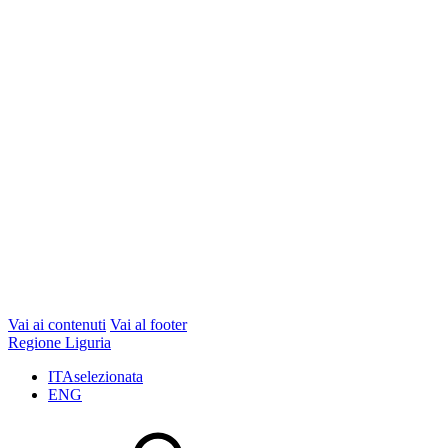
Vai ai contenuti
Vai al footer
Regione Liguria
ITA
selezionata
ENG