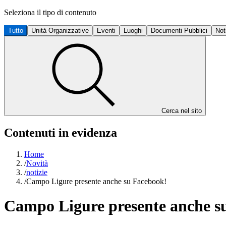
Seleziona il tipo di contenuto
Tutto
Unità Organizzative
Eventi
Luoghi
Documenti Pubblici
Not
Cerca nel sito
Contenuti in evidenza
Home
/
Novità
/
notizie
/
Campo Ligure presente anche su Facebook!
Campo Ligure presente anche s