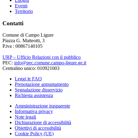
Luoghi
Eventi
Territorio
Contatti
Comune di Campo Ligure
Piazza G. Matteotti, 3
P.iva : 00867140105
URP – Ufficio Relazioni con il pubblico
PEC:
info@pec.comune.campo-ligure.ge.it
Centralino unico: 010921003
Leggi le FAQ
Prenotazione appuntamento
Segnalazione disservizio
Richiesta assistenza
Amministrazione trasparente
Informativa privacy
Note legali
Dichiarazione di accessibilità
Obiettivi di accessibilità
Cookie Policy (UE)