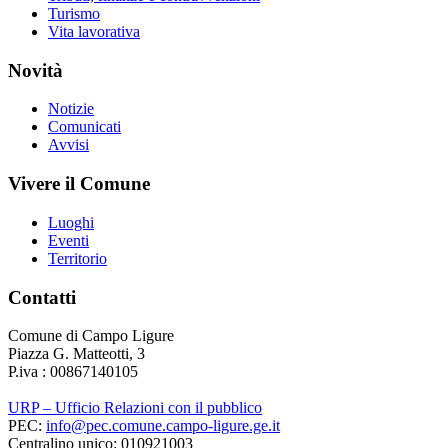
Turismo
Vita lavorativa
Novità
Notizie
Comunicati
Avvisi
Vivere il Comune
Luoghi
Eventi
Territorio
Contatti
Comune di Campo Ligure
Piazza G. Matteotti, 3
P.iva : 00867140105
URP – Ufficio Relazioni con il pubblico
PEC:
info@pec.comune.campo-ligure.ge.it
Centralino unico: 010921003