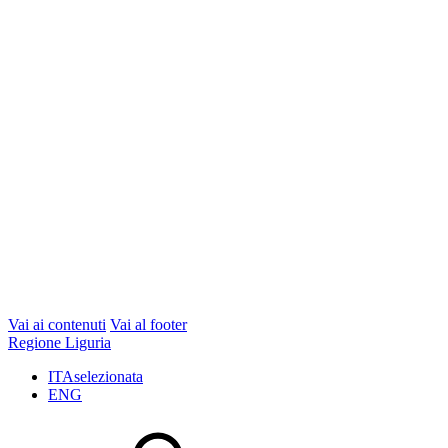
Vai ai contenuti
Vai al footer
Regione Liguria
ITA
selezionata
ENG