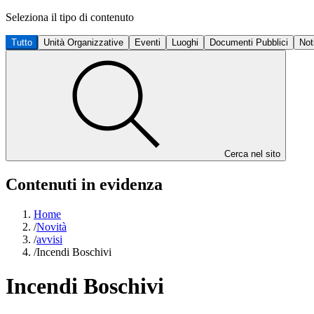
Seleziona il tipo di contenuto
Tutto
Unità Organizzative
Eventi
Luoghi
Documenti Pubblici
Not
Cerca nel sito
Contenuti in evidenza
Home
/
Novità
/
avvisi
/
Incendi Boschivi
Incendi Boschivi