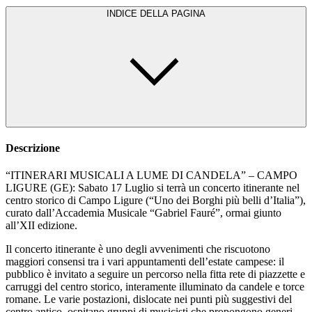
INDICE DELLA PAGINA
Descrizione
“ITINERARI MUSICALI A LUME DI CANDELA” – CAMPO
LIGURE (GE): Sabato 17 Luglio si terrà un concerto itinerante nel
centro storico di Campo Ligure (“Uno dei Borghi più belli d’Italia”),
curato dall’Accademia Musicale “Gabriel Fauré”, ormai giunto
all’XII edizione.
Il concerto itinerante è uno degli avvenimenti che riscuotono
maggiori consensi tra i vari appuntamenti dell’estate campese: il
pubblico è invitato a seguire un percorso nella fitta rete di piazzette e
carruggi del centro storico, interamente illuminato da candele e torce
romane. Le varie postazioni, dislocate nei punti più suggestivi del
centro antico, ospitano gruppi di musicisti che propongono generi