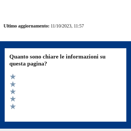
Ultimo aggiornamento:
11/10/2023, 11:57
Quanto sono chiare le informazioni su
questa pagina?
Valuta 5 stelle su 5
Valuta 4 stelle su 5
Valuta 3 stelle su 5
Valuta 2 stelle su 5
Valuta 1 stelle su 5