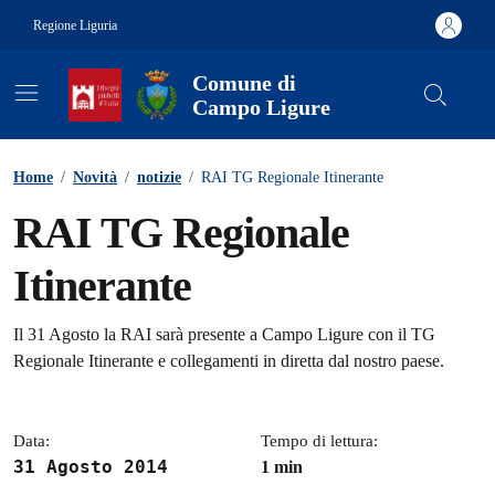
Vai ai contenuti
Vai al footer
Regione Liguria
Comune di
Campo Ligure
Contenuti in evidenza
Home
/
Novità
/
notizie
/
RAI TG Regionale Itinerante
RAI TG Regionale
Itinerante
Dettagli della notizia
Il 31 Agosto la RAI sarà presente a Campo Ligure con il TG
Regionale Itinerante e collegamenti in diretta dal nostro paese.
Data:
Tempo di lettura:
31 Agosto 2014
1 min