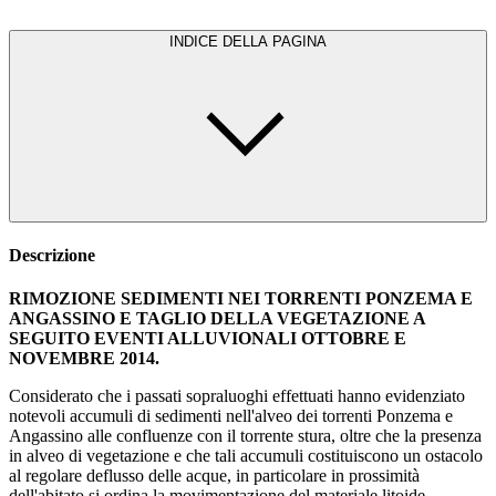
INDICE DELLA PAGINA
Descrizione
RIMOZIONE SEDIMENTI NEI TORRENTI PONZEMA E
ANGASSINO E TAGLIO DELLA VEGETAZIONE A
SEGUITO EVENTI ALLUVIONALI OTTOBRE E
NOVEMBRE 2014.
Considerato che i passati sopraluoghi effettuati hanno evidenziato
notevoli accumuli di sedimenti nell'alveo dei torrenti Ponzema e
Angassino alle confluenze con il torrente stura, oltre che la presenza
in alveo di vegetazione e che tali accumuli costituiscono un ostacolo
al regolare deflusso delle acque, in particolare in prossimità
dell'abitato si ordina la movimentazione del materiale litoide