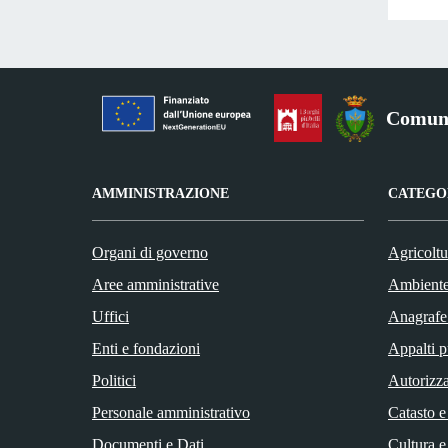
Comune
AMMINISTRAZIONE
CATEGOR
Organi di governo
Agricoltu
Aree amministrative
Ambient
Uffici
Anagrafe 
Enti e fondazioni
Appalti p
Politici
Autorizza
Personale amministrativo
Catasto e
Documenti e Dati
Cultura e