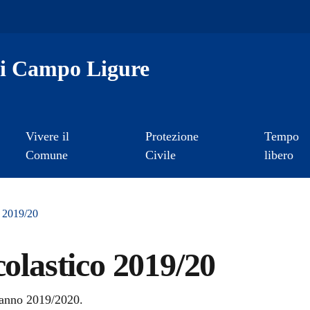
i Campo Ligure
Vivere il
Protezione
Tempo
Comune
Civile
libero
o 2019/20
colastico 2019/20
a
l'anno 2019/2020.