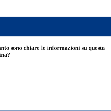
nto sono chiare le informazioni su questa
ina?
a 5 stelle su 5
a 4 stelle su 5
a 3 stelle su 5
a 2 stelle su 5
a 1 stelle su 5