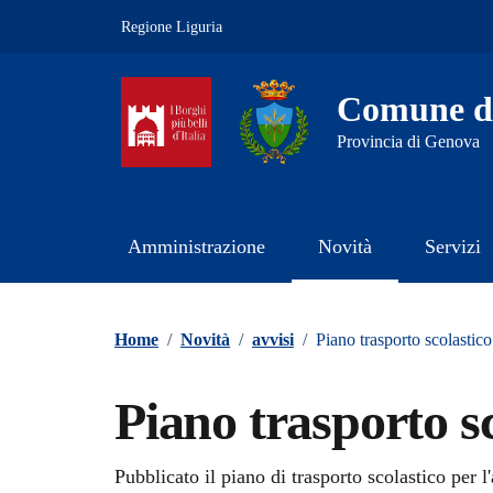
Vai ai contenuti
Vai al footer
Regione Liguria
Comune d
Provincia di Genova
Amministrazione
Novità
Servizi
Contenuti in evidenza
Home
/
Novità
/
avvisi
/
Piano trasporto scolastic
Piano trasporto s
Dettagli della notizi
Pubblicato il piano di trasporto scolastico per 