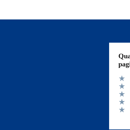
Qua
pag
Valut
Valut
Valut
Valut
Valut