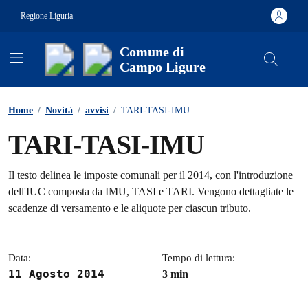
Vai ai contenuti
Vai al footer
Regione Liguria
Comune di
Campo Ligure
Contenuti in evidenza
Home
/
Novità
/
avvisi
/
TARI-TASI-IMU
TARI-TASI-IMU
Dettagli della notizia
Il testo delinea le imposte comunali per il 2014, con l'introduzione
dell'IUC composta da IMU, TASI e TARI. Vengono dettagliate le
scadenze di versamento e le aliquote per ciascun tributo.
Data:
Tempo di lettura:
11 Agosto 2014
3 min