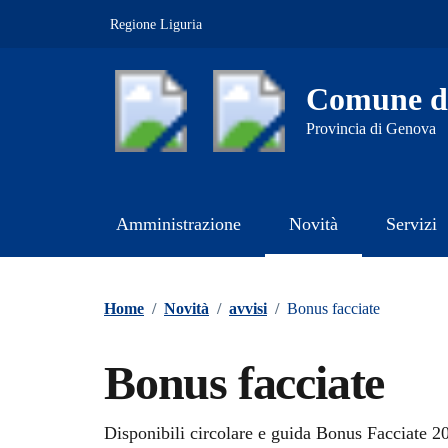
Vai ai contenuti
Vai al footer
Regione Liguria
Comune d
Provincia di Genova
Amministrazione
Novità
Servizi
Contenuti in evidenza
Home
/
Novità
/
avvisi
/
Bonus facciate
Bonus facciate
Dettagli della notizi
Disponibili circolare e guida Bonus Facciate 2