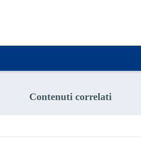
a 4 stelle su 5
a 3 stelle su 5
a 2 stelle su 5
a 1 stelle su 5
Contenuti correlati